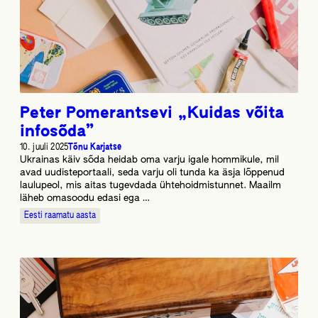
Peter Pomerantsevi „Kuidas võita
infosõda”
10. juuli 2025
Tõnu Karjatse
Ukrainas käiv sõda heidab oma varju igale hommikule, mil
avad uudisteportaali, seda varju oli tunda ka äsja lõppenud
laulupeol, mis aitas tugevdada ühtehoidmistunnet. Maailm
läheb omasoodu edasi ega …
Eesti raamatu aasta