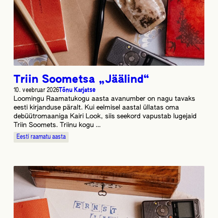
Triin Soometsa „Jäälind“
10. veebruar 2026
Tõnu Karjatse
Loomingu Raamatukogu aasta avanumber on nagu tavaks
eesti kirjanduse päralt. Kui eelmisel aastal üllatas oma
debüütromaaniga Kairi Look, siis seekord vapustab lugejaid
Triin Soomets. Triinu kogu …
Eesti raamatu aasta