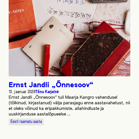
Ernst Jandli „Õnnesoov“
13. jaanuar 2026
Tõnu Karjatse
Ernst Jandli „Õnnesoov“ tuli Maarja Kangro vahendusel
(tõlkinud, kirjastanud) välja parasjagu enne aastavahetust, nii
et oleks võinud ka eripakkumiste, allahindluste ja
uuskirjanduse aastalõpueelse …
Eesti raamatu aasta