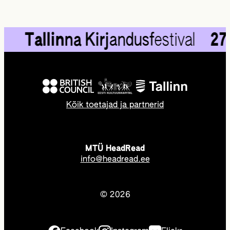
Tallin
na Kirj
andusf
estival
27.
—3
Kõik toetajad ja partnerid
MTÜ HeadRead
info@headread.ee
© 2026