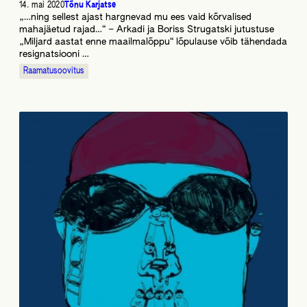
14. mai 2020
Tõnu Karjatse
„…ning sellest ajast hargnevad mu ees vaid kõrvalised
mahajäetud rajad…“ – Arkadi ja Boriss Strugatski jutustuse
„Miljard aastat enne maailmalõppu“ lõpulause võib tähendada
resignatsiooni …
Raamatusoovitus