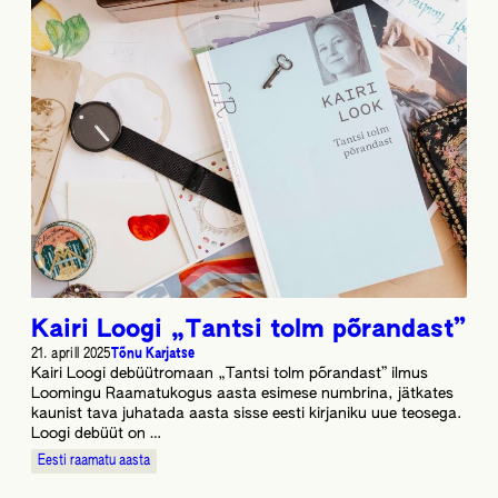
Kairi Loogi „Tantsi tolm põrandast”
21. aprill 2025
Tõnu Karjatse
Kairi Loogi debüütromaan „Tantsi tolm põrandast” ilmus
Loomingu Raamatukogus aasta esimese numbrina, jätkates
kaunist tava juhatada aasta sisse eesti kirjaniku uue teosega.
Loogi debüüt on …
Eesti raamatu aasta