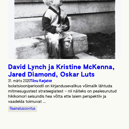
David Lynch ja Kristine McKenna,
Jared Diamond, Oskar Luts
31. märts 2020
Tõnu Karjatse
Isolatsiooniperioodil on kirjandusevalikus võimalik lähtuda
mitmesugustest strateegiatest – nii näiteks on pealesurutud
hikikomori seisundis hea võtta ette laiem perspektiiv ja
vaadelda toimuvat …
Raamatusoovitus