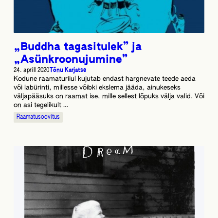
„Buddha tagasitulek” ja
„Asünkroonujumine”
24. aprill 2020
Tõnu Karjatse
Kodune raamaturiiul kujutab endast hargnevate teede aeda
või labürinti, millesse võibki ekslema jääda, ainukeseks
väljapääsuks on raamat ise, mille sellest lõpuks välja valid. Või
on asi tegelikult …
Raamatusoovitus