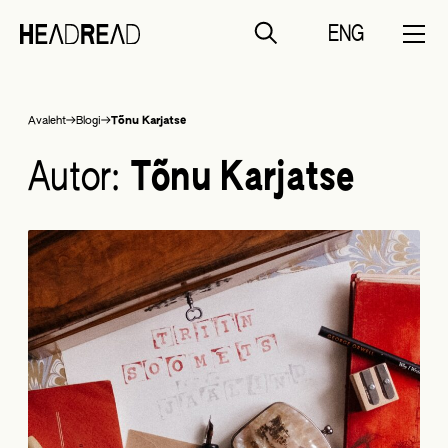
ENG
Liigu
Avaleht
Blogi
Tõnu Karjatse
sisu
juurde
Autor:
Tõnu Karjatse