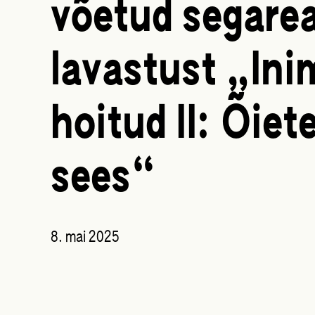
võetud segarea
lavastust „Ini
hoitud II: Õiet
sees“
8. mai 2025