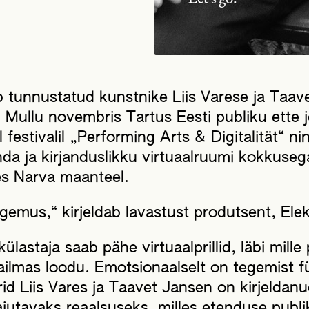
b tunnustatud kunstnike Liis Varese ja Taav
. Mullu novembris Tartus Eesti publiku ette
estivalil „Performing Arts & Digitalität“ nin
nda ja kirjanduslikku virtuaalruumi kokkuseg
s Narva maanteel.
ogemus,“ kirjeldab lavastust produtsent, Elek
külastaja saab pähe virtuaalprillid, läbi mille
aailmas loodu. Emotsionaalselt on tegemist 
d Liis Vares ja Taavet Jansen on kirjeldanud
utavaks reaalsuseks, milles etenduse publik 