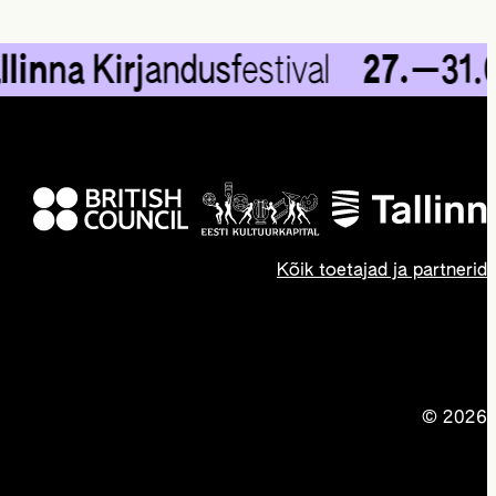
na Kirj
andusf
estival
27.
—31.
05.
Kõik toetajad ja partnerid
© 2026