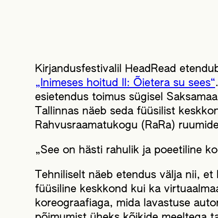
Kirjandusfestivalil HeadRead etendu
„Inimeses hoitud II: Õietera su sees“
esietendus toimus sügisel Saksamaal f
Tallinnas näeb seda füüsilist keskko
Rahvusraamatukogu (RaRa) ruumide
„See on hästi rahulik ja poeetiline k
Tehniliselt näeb etendus välja nii, et 
füüsiline keskkond kui ka virtuaalm
koreograafiaga, mida lavastuse autori
põimumist üheks kõikide meeltega taj