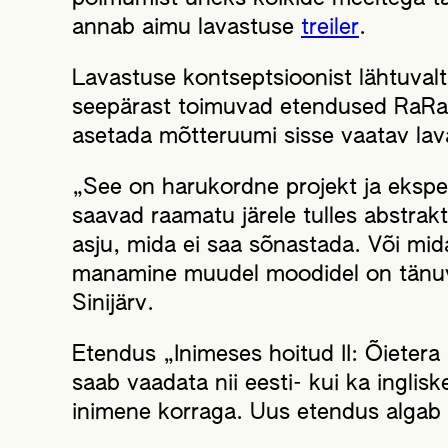
annab aimu lavastuse
treiler
.
Lavastuse kontseptsioonist lähtuvalt 
seepärast toimuvad etendused RaRa 
asetada mõtteruumi sisse vaatav lav
„See on harukordne projekt ja ekspe
saavad raamatu järele tulles abstrak
asju, mida ei saa sõnastada. Või mida
manamine muudel moodidel on tänuvää
Sinijärv.
Etendus „Inimeses hoitud II: Õietera
saab vaadata nii eesti- kui ka ingl
inimene korraga. Uus etendus algab 