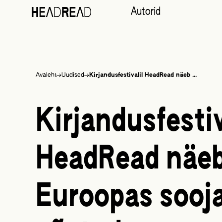
Autorid
Liigu
Avaleht
Uudised
Kirjandusfestivalil HeadRead näeb …
sisu
juurde
Kirjandusfestiv
HeadRead näe
Euroopas sooja