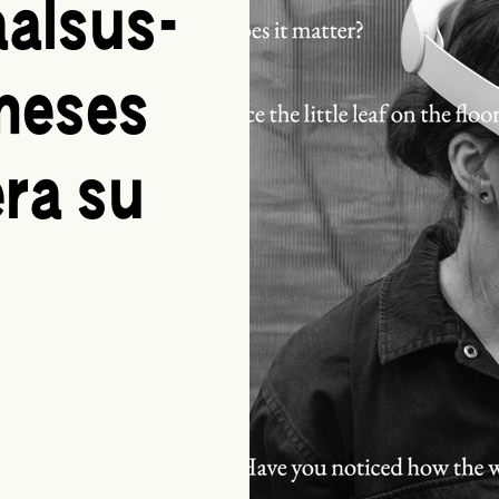
alsus­
meses
era su