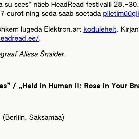
a su sees“ näeb HeadRead festivalil 28.–30. m
 7 eurot ning seda saab soetada
piletimüüg
ohkem lugeda Elektron.art
kodulehelt
. Kirj
eadread.ee/
.
graaf Alissa Šnaider.
es” / „Held in Human II: Rose in Your Br
 (Berliin, Saksamaa)