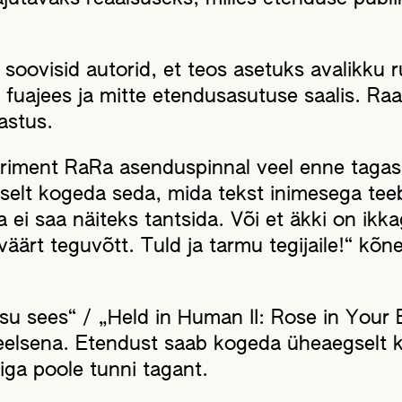
soovisid autorid, et teos asetuks avalikku ru
fuajees ja mitte etendusasutuse saalis. Ra
astus.
riment RaRa asenduspinnal veel enne tagasi
tselt kogeda seda, mida tekst inimesega tee
 ei saa näiteks tantsida. Või et äkki on ikka
rt teguvõtt. Tuld ja tarmu tegijaile!“ kõne
 su sees“ / „Held in Human II: Rose in Your 
iskeelsena. Etendust saab kogeda üheaegselt
iga poole tunni tagant.