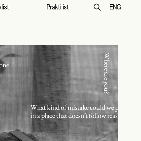
list
Praktilist
ENG