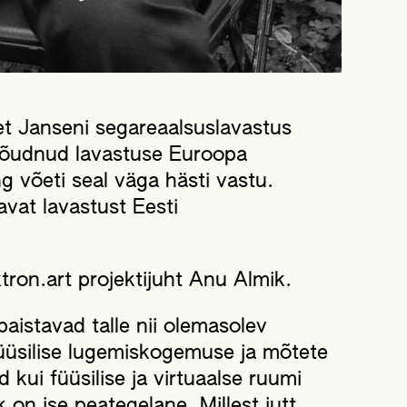
et Janseni segareaalsuslavastus
 jõudnud lavastuse Euroopa
g võeti seal väga hästi vastu.
avat lavastust Eesti
tron.art projektijuht Anu Almik.
 paistavad talle nii olemasolev
füüsilise lugemiskogemuse ja mõtete
 kui füüsilise ja virtuaalse ruumi
on ise peategelane. Millest jutt,