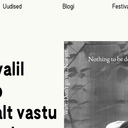
Uudised
Blogi
Festiva
alil
b
lt vastu