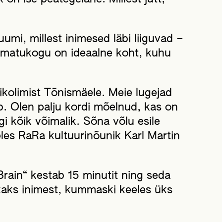
umi, millest inimesed läbi liiguvad –
amatukogu on ideaalne koht, kuhu
kolimist Tõnismäele. Meie lugejad
b. Olen palju kordi mõelnud, kas on
gi kõik võimalik. Sõna võlu esile
les RaRa kultuurinõunik Karl Martin
Brain“ kestab 15 minutit ning seda
 kaks inimest, kummaski keeles üks