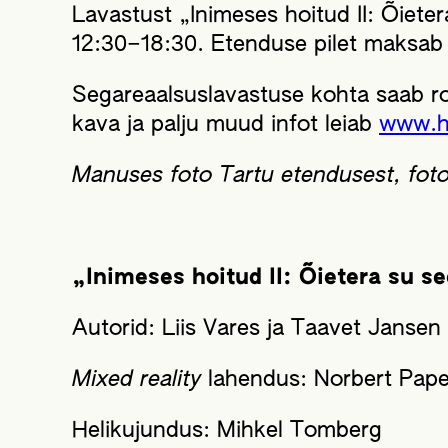
Lavastust „Inimeses hoitud II: Õieter
12:30–18:30. Etenduse pilet maksab
Segareaalsuslavastuse kohta saab r
kava ja palju muud infot leiab
www.h
Manuses foto Tartu etendusest, foto
„Inimeses hoitud II: Õietera su se
Autorid: Liis Vares ja Taavet Jansen
Mixed reality
lahendus: Norbert Pape
Helikujundus: Mihkel Tomberg