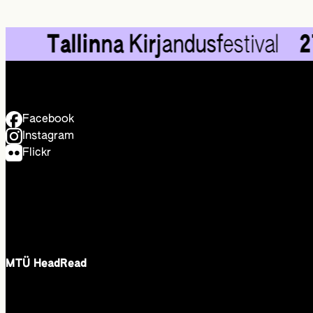
Tallin
na Kirj
andusf
estival
27.
—
Facebook
Instagram
Flickr
MTÜ HeadRead