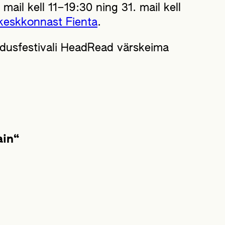
ail kell 11–19:30 ning 31. mail kell
ikeskkonnast Fienta
.
andusfestivali HeadRead värskeima
ain“