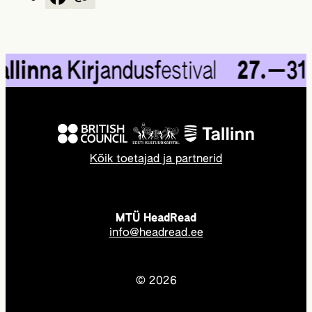
lin
na Kirj
andusf
estival
27.
—31.
0
Kõik toetajad ja partnerid
MTÜ HeadRead
info@headread.ee
© 2026