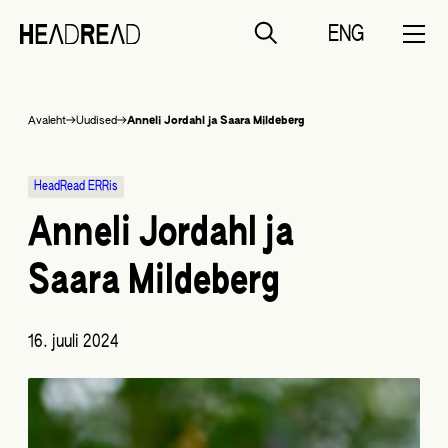
ENG
Liigu
Avaleht
Uudised
Anneli Jordahl ja Saara Mildeberg
sisu
juurde
HeadRead ERRis
Anneli Jordahl ja
Saara Mildeberg
16. juuli 2024