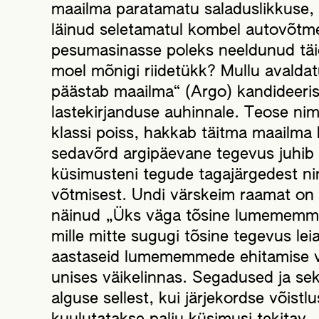
maailma paratamatu saladuslikkuse, s
läinud seletamatul kombel autovõtm
pesumasinasse poleks neeldunud täi
moel mõnigi riidetükk? Mullu avalda
päästab maailma“ (Argo) kandideeris 
lastekirjanduse auhinnale. Teose nim
klassi poiss, hakkab täitma maailma 
sedavõrd argipäevane tegevus juhib
küsimusteni tegude tagajärgedest ni
võtmisest. Undi värskeim raamat on 
näinud „Üks väga tõsine lumememme
mille mitte sugugi tõsine tegevus lei
aastaseid lumememmede ehitamise võ
unises väikelinnas. Segadused ja se
alguse sellest, kui järjekordse võist