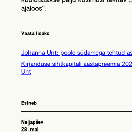
kuulutatakse palju küsimusi tekitav 
ajaloos“.
Vaata lisaks
Johanna Unt: poole südamega tehtud asj
Kirjanduse sihtkapitali aastapreemia 2
Unt
Esineb
Neljapäev
28. mai