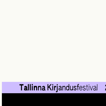
Tallin
na Kirj
andusf
estival
27.
—