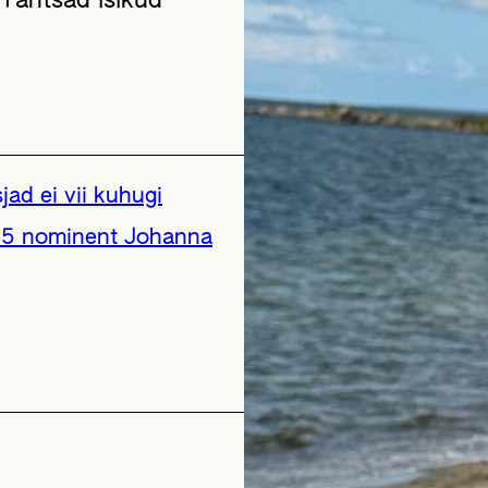
„Tähtsad isikud
ad ei vii kuhugi
025 nominent Johanna