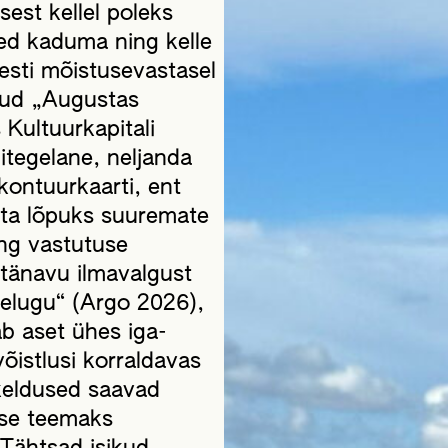
est kellel poleks
ed kaduma ning kelle
esti mõistusevastasel
tud „Augustas
Kultuurkapitali
itegelane, neljanda
kontuurkaarti, ent
 ta lõpuks suuremate
ng vastutuse
tänavu ilmavalgust
lugu“ (Argo 2026),
ab aset ühes iga-
istlusi korraldavas
keldused saavad
luse teemaks