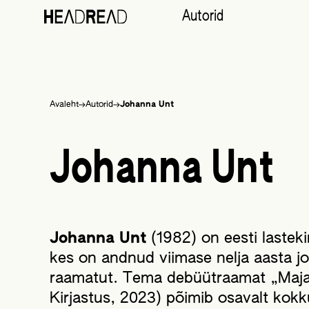
Autorid
Liigu
Avaleht
Autorid
Johanna Unt
sisu
juurde
Johanna Unt
Johanna Unt
(1982) on eesti lastekirj
kes on andnud viimase nelja aasta joo
raamatut. Tema debüütraamat „Maja
Kirjastus, 2023) põimib osavalt kokk