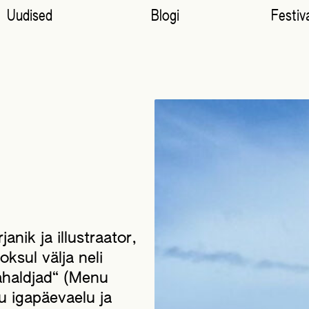
Uudised
Blogi
Festiva
anik ja illustraator,
ksul välja neli
haldjad“ (Menu
u igapäevaelu ja